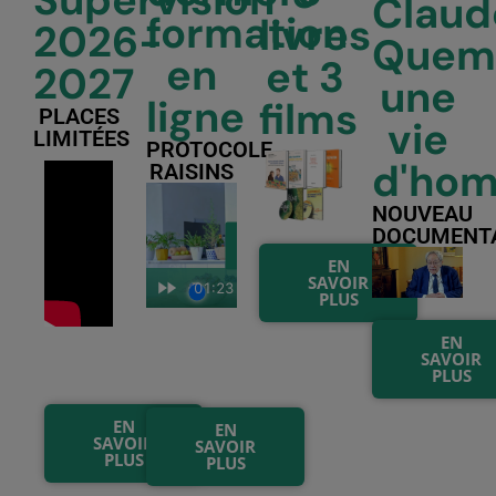
Supervision
Claud
formation
livres
2026-
Quem
en
et 3
2027
une
ligne
films
PLACES
vie
LIMITÉES
PROTOCOLE
d'hom
RAISINS
NOUVEAU
DOCUMENT
EN
SAVOIR
PLUS
EN
SAVOIR
PLUS
EN
EN
SAVOIR
SAVOIR
PLUS
PLUS