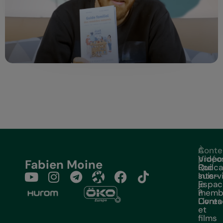
À
Conte
propo
Vidéo
Fabien Moine
Qui
Podca
suis-
Interv
je
Espac
?
memb
Livres
Conta
et
films