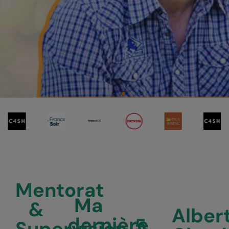
Mentorat
Ma
&
Alber
dernière
5