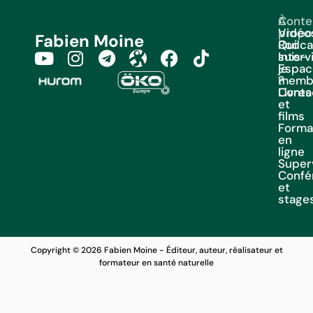
À
Conte
propo
Vidéo
Fabien Moine
Qui
Podca
suis-
Interv
je
Espac
?
memb
Livres
Conta
et
films
Forma
en
ligne
Super
Confé
et
stage
Copyright © 2026 Fabien Moine - Éditeur, auteur, réalisateur et
formateur en santé naturelle