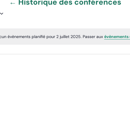
← Historique des conférences
cun évènements planifié pour 2 juillet 2025. Passer aux
évènements 
N
o
t
i
c
e