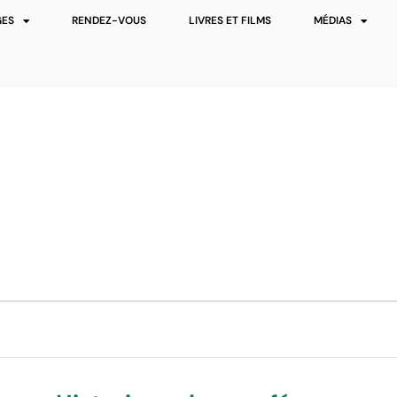
GES
RENDEZ-VOUS
LIVRES ET FILMS
MÉDIAS
sateur et formateur en santé naturell
TAGES
RENDEZ-VOUS
LIVRES ET FILMS
MÉD