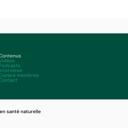
n
t
Contenus
Vidéos
Podcasts
Interviews
Espace membres
Contact
en santé naturelle